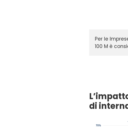
Per le Impres
100 M è consid
L’impatt
di intern