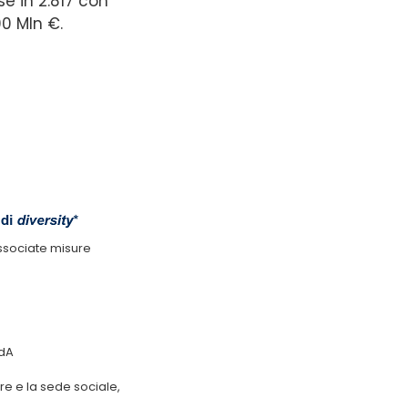
se in 2.817 con
00 Mln €.
associate misure
CdA
ere e la sede sociale,