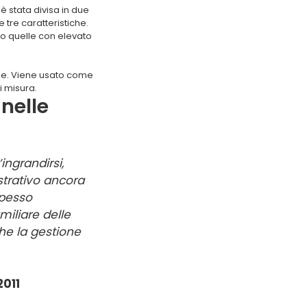
 stata divisa in due
 tre caratteristiche.
ono quelle con elevato
bile. Viene usato come
i misura.
nelle
ingrandirsi,
trativo ancora
spesso
iliare delle
che la gestione
2011