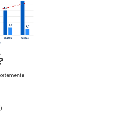
k
?
 fortemente
)