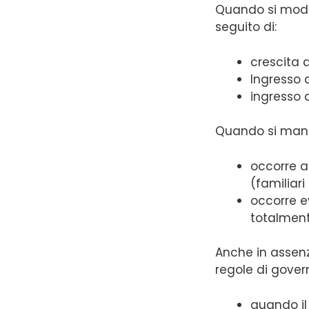
Quando si modi
seguito di:
crescita 
Ingresso d
ingresso d
Quando si manife
occorre a
(familiari
occorre e
totalmente
Anche in assenz
regole di gover
quando il