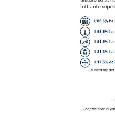
testato su 5.745
fatturato superi
La diversity de
→ 
→ coefficiente di var