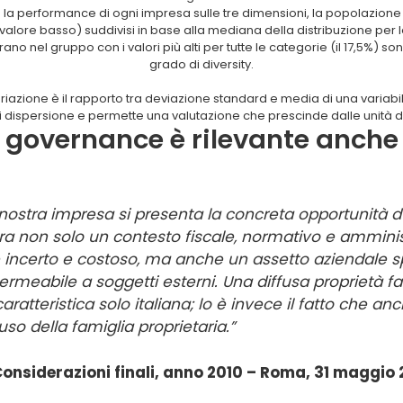
la performance di ogni impresa sulle tre dimensioni, la popolazione è
valore basso) suddivisi in base alla mediana della distribuzione per le
ano nel gruppo con i valori più alti per tutte le categorie (il 17,5%) s
grado di diversity.
 variazione è il rapporto tra deviazione standard e media di una varia
i dispersione e permette una valutazione che prescinde dalle unità d
 governance è rilevante anche 
ostra impresa si presenta la concreta opportunità d’
a non solo un contesto fiscale, normativo e amminis
incerto e costoso, ma anche un assetto aziendale 
meabile a soggetti esterni. Una diffusa proprietà fam
ratteristica solo italiana; lo è invece il fatto che an
so della famiglia proprietaria.”
onsiderazioni finali, anno 2010 – Roma, 31 maggio 