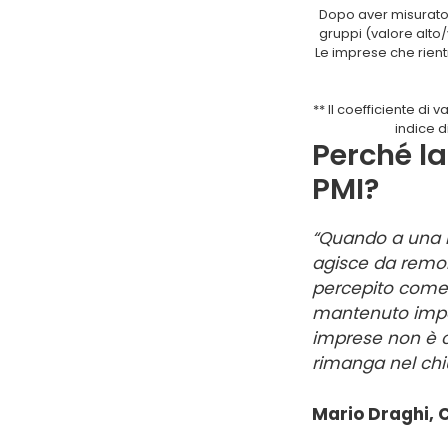
Dopo aver misurato 
gruppi (valore alto/
Le imprese che rientr
** Il coefficiente di
indice d
Perché la
PMI?
“Quando a una n
agisce da remor
percepito come 
mantenuto imper
imprese non è ca
rimanga nel chiu
Mario Draghi, C