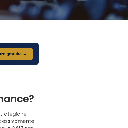
za gratuita →
nance?
strategiche
uccessivamente