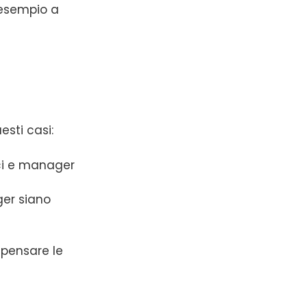
 esempio a
esti casi:
oci e manager
ger siano
ipensare le