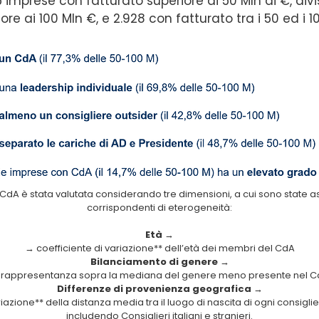
 imprese con fatturato superiore ai 50 Mln di €, divi
ore ai 100 Mln €, e 2.928 con fatturato tra i 50 ed i 1
i CdA è stata valutata considerando tre dimensioni, a cui sono state 
corrispondenti di eterogeneità:
Età
→
→ coefficiente di variazione** dell’età dei membri del CdA
Bilanciamento di genere
→
rappresentanza sopra la mediana del genere meno presente nel 
Differenze di provenienza geografica
→
iazione** della distanza media tra il luogo di nascita di ogni consigli
includendo Consiglieri italiani e stranieri.