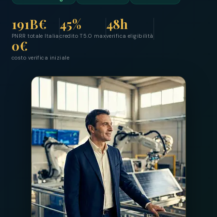
191B€
45%
48h
PNRR totale Italia
credito T5.0 max
verifica eligibilità
0€
costo verifica iniziale