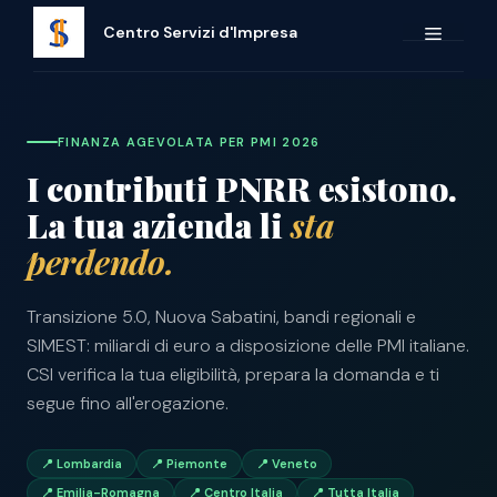
Vai
Home
›
PNRR & Finanza Agevolata
Centro Servizi d'Impresa
al
MENU
contenuto
FINANZA AGEVOLATA PER PMI 2026
I contributi PNRR esistono.
La tua azienda li
sta
perdendo.
Transizione 5.0, Nuova Sabatini, bandi regionali e
SIMEST: miliardi di euro a disposizione delle PMI italiane.
CSI verifica la tua eligibilità, prepara la domanda e ti
segue fino all'erogazione.
📍 Lombardia
📍 Piemonte
📍 Veneto
📍 Emilia-Romagna
📍 Centro Italia
📍 Tutta Italia