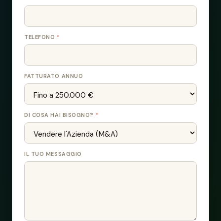
H
TELEFONO
*
A
I
C
O
FATTURATO ANNUO
S
A
F
A
DI COSA HAI BISOGNO?
*
T
T
U
R
IL TUO MESSAGGIO
A
T
O