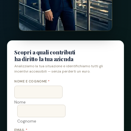
Scopri a quali contributi
ha diritto la tua azienda
Analizziamo la tua situazione e identifichiamo tutti gli
incentivi accessibili — senza perderti un euro.
NOME E COGNOME
*
Nome
Cognome
EMAIL
*