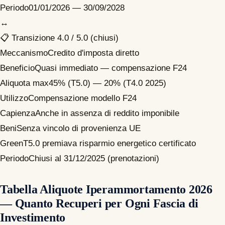
Periodo
01/01/2026 — 30/09/2028
↔
📋 Transizione 4.0 / 5.0 (chiusi)
Meccanismo
Credito d'imposta diretto
Beneficio
Quasi immediato — compensazione F24
Aliquota max
45% (T5.0) — 20% (T4.0 2025)
Utilizzo
Compensazione modello F24
Capienza
Anche in assenza di reddito imponibile
Beni
Senza vincolo di provenienza UE
Green
T5.0 premiava risparmio energetico certificato
Periodo
Chiusi al 31/12/2025 (prenotazioni)
Tabella Aliquote Iperammortamento 2026
— Quanto Recuperi per Ogni Fascia di
Investimento