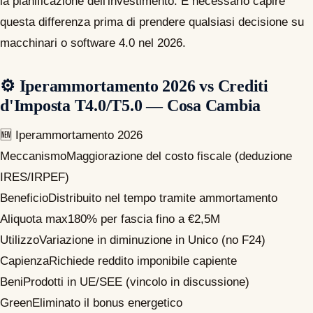
la pianificazione dell'investimento. È necessario capire
questa differenza prima di prendere qualsiasi decisione su
macchinari o software 4.0 nel 2026.
⚙️ Iperammortamento 2026 vs Crediti
d'Imposta T4.0/T5.0 — Cosa Cambia
🆕 Iperammortamento 2026
Meccanismo
Maggiorazione del costo fiscale (deduzione
IRES/IRPEF)
Beneficio
Distribuito nel tempo tramite ammortamento
Aliquota max
180% per fascia fino a €2,5M
Utilizzo
Variazione in diminuzione in Unico (no F24)
Capienza
Richiede reddito imponibile capiente
Beni
Prodotti in UE/SEE (vincolo in discussione)
Green
Eliminato il bonus energetico