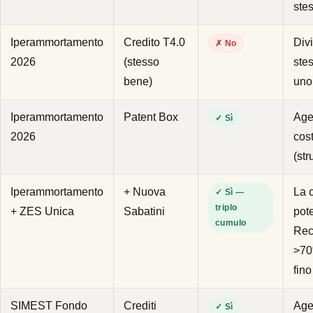
ste
Iperammortamento
Credito T4.0
Divi
✗ No
2026
(stesso
ste
bene)
uno
Iperammortamento
Patent Box
Age
✓ Sì
2026
cos
(st
Iperammortamento
+ Nuova
La 
✓ Sì —
triplo
+ ZES Unica
Sabatini
pot
cumulo
Rec
>70
fin
SIMEST Fondo
Crediti
Age
✓ Sì