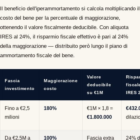
Il beneficio dell'iperammortamento si calcola moltiplicando il
costo del bene per la percentuale di maggiorazione,
ottenendo il valore fiscalmente deducibile. Con aliquota
IRES al 24%, il risparmio fiscale effettivo è pari al 24%
della maggiorazione — distribuito però lungo il piano di
ammortamento fiscale del bene.
Valore
Rispa
Fascia
Maggiorazione
deducibile
fiscal
investimento
costo
su €1M
IRES 
Fino a €2,5
180%
€1M × 1,8 =
€432.
milioni
€1.800.000
dilazi
Da €2,5M a
100%
Fascia extra
24% d