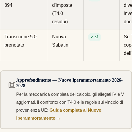
394
d'imposta
dive
(T4.0
inv
residui)
dom
Transizione 5.0
Nuova
Se 
✓ Sì
prenotato
Sabatini
cop
dell
Approfondimento — Nuovo Iperammortamento 2026-
📖
2028
Per la meccanica completa del calcolo, gli allegati IV e V
aggiornati, il confronto con T4.0 e le regole sul vincolo di
provenienza UE:
Guida completa al Nuovo
Iperammortamento →