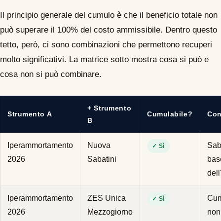
Il principio generale del cumulo è che il beneficio totale non
può superare il 100% del costo ammissibile. Dentro questo
tetto, però, ci sono combinazioni che permettono recuperi
molto significativi. La matrice sotto mostra cosa si può e
cosa non si può combinare.
+ Strumento
Strumento A
Cumulabile?
Con
B
Iperammortamento
Nuova
Saba
✓ Sì
2026
Sabatini
bas
del
Iperammortamento
ZES Unica
Cum
✓ Sì
2026
Mezzogiorno
non