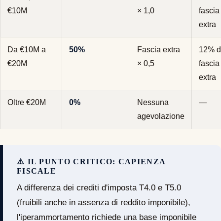
€10M
× 1,0
fascia
extra
Da €10M a
50%
Fascia extra
12% d
€20M
× 0,5
fascia
extra
Oltre €20M
0%
Nessuna
—
agevolazione
⚠️ IL PUNTO CRITICO: CAPIENZA
FISCALE
A differenza dei crediti d'imposta T4.0 e T5.0
(fruibili anche in assenza di reddito imponibile),
l'iperammortamento richiede una base imponibile