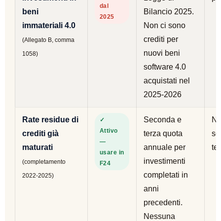
dal
beni
Bilancio 2025.
2025
immateriali 4.0
Non ci sono
crediti per
(Allegato B, comma
nuovi beni
1058)
software 4.0
acquistati nel
2025-2026
Rate residue di
Seconda e
Ne
✓
Attivo
crediti già
terza quota
sc
—
maturati
annuale per
te
usare in
investimenti
(completamento
F24
completati in
2022-2025)
anni
precedenti.
Nessuna