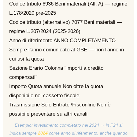
Codice tributo
6936
Beni materiali (All. A) — regime
L.178/2020 pre-2025
Codice tributo (alternativo)
7077
Beni materiali —
regime L.207/2024 (2025-2026)
Anno di riferimento
ANNO COMPLETAMENTO
Sempre l'anno comunicato al GSE — non l'anno in
cui usi la quota
Sezione
Erario
Colonna "importi a credito
compensati"
Importo
Quota annuale
Non oltre la quota
disponibile nel cassetto fiscale
Trasmissione
Solo Entratel/Fisconline
Non è
possibile presentare su altri canali
Esempio: investimento completato nel 2024 → in F24 si
indica sempre
2024
come anno di riferimento, anche quando