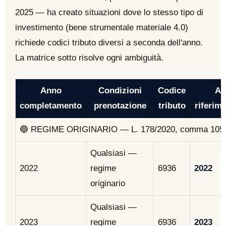
2025 — ha creato situazioni dove lo stesso tipo di
investimento (bene strumentale materiale 4.0)
richiede codici tributo diversi a seconda dell'anno.
La matrice sotto risolve ogni ambiguità.
Anno
Condizioni
Codice
An
completamento
prenotazione
tributo
riferim
🔵 REGIME ORIGINARIO — L. 178/2020, comma 1057 
Qualsiasi —
2022
regime
6936
2022
originario
Qualsiasi —
2023
regime
6936
2023