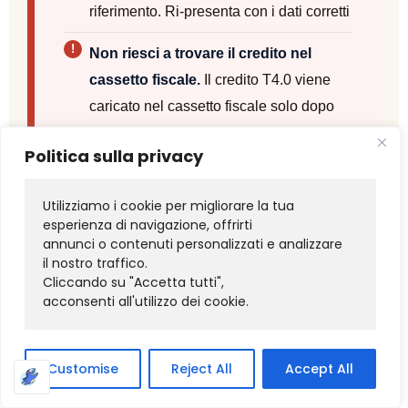
riferimento. Ri-presenta con i dati corretti
Non riesci a trovare il credito nel
cassetto fiscale.
Il credito T4.0 viene
caricato nel cassetto fiscale solo dopo
che il MIMIT trasmette all'AdE l'elenco
Politica sulla privacy
dei beneficiari. Se la comunicazione di
completamento non è stata inviata, o è
Utilizziamo i cookie per migliorare la tua 
stata inviata ma non ancora elaborata, il
esperienza di navigazione, offrirti 
credito non appare. Verifica lo stato della
annunci o contenuti personalizzati e analizzare 
il nostro traffico. 
comunicazione sul portale GSE
Cliccando su "Accetta tutti", 
acconsenti all'utilizzo dei cookie.
Hai provato a compensare più della
quota annuale T5.0.
Dal 2026 il credito
T5.0 residuo è spalmato in cinque quote
Customise
Reject All
Accept All
— non puoi usarne più di 1/5 per anno.