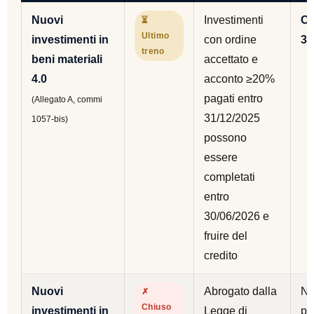
Nuovi
Investimenti
Co
⏳
Ultimo
investimenti in
con ordine
30
treno
beni materiali
accettato e
4.0
acconto ≥20%
pagati entro
(Allegato A, commi
31/12/2025
1057-bis)
possono
essere
completati
entro
30/06/2026 e
fruire del
credito
Nuovi
Abrogato dalla
Ne
✗
Chiuso
investimenti in
Legge di
po