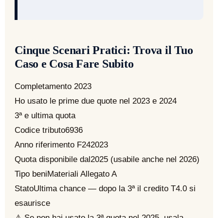
Cinque Scenari Pratici: Trova il Tuo
Caso e Cosa Fare Subito
Completamento 2023
Ho usato le prime due quote nel 2023 e 2024
3ª e ultima quota
Codice tributo
6936
Anno riferimento F24
2023
Quota disponibile dal
2025 (usabile anche nel 2026)
Tipo beni
Materiali Allegato A
Stato
Ultima chance — dopo la 3ª il credito T4.0 si
esaurisce
⚠ Se non hai usato la 3ª quota nel 2025, usala