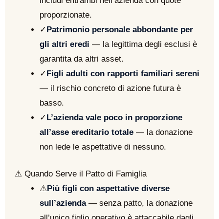
includi entrambi nell’azienda con quote
proporzionate.
✓
Patrimonio personale abbondante per
gli altri eredi
— la legittima degli esclusi è
garantita da altri asset.
✓
Figli adulti con rapporti familiari sereni
— il rischio concreto di azione futura è
basso.
✓
L’azienda vale poco in proporzione
all’asse ereditario totale
— la donazione
non lede le aspettative di nessuno.
⚠ Quando Serve il Patto di Famiglia
⚠
Più figli con aspettative diverse
sull’azienda
— senza patto, la donazione
all’unico figlio operativo è attaccabile dagli