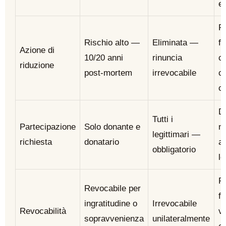
eq
Pa
Rischio alto —
Eliminata —
fa
Azione di
10/20 anni
rinuncia
c’
riduzione
post-mortem
irrevocabile
c
c
D
Tutti i
Partecipazione
Solo donante e
no
legittimari —
richiesta
donatario
a 
obbligatorio
le
Pa
Revocabile per
fa
ingratitudine o
Irrevocabile
Revocabilità
v
sopravvenienza
unilateralmente