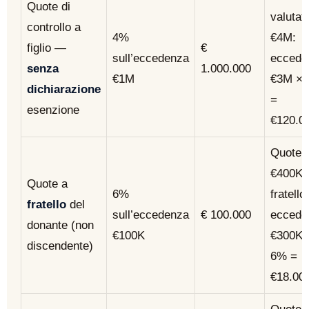
Quote di
valutat
controllo a
4%
€4M:
figlio —
€
sull’eccedenza
eccede
senza
1.000.000
€1M
€3M ×
dichiarazione
=
esenzione
€120.0
Quote
€400K 
Quote a
6%
fratello:
fratello
del
sull’eccedenza
€ 100.000
eccede
donante (non
€100K
€300K 
discendente)
6% =
€18.00