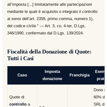
all’imposta [...] limitatamente alle partecipazioni
mediante le quali è acquisito o integrato il controllo
ai sensi dell’art. 2359, primo comma, numero 1),
del codice civile." — Art. 3, co. 4-ter, D.Lgs.
346/1990, confermato dal D.Lgs. 139/2024.
Fiscalità della Donazione di Quote:
Tutti i Casi
Imposta
Esemp
Caso
Franchigia
donazione
prati
Dono il
Quote di
60% di
controllo
a
SRL de