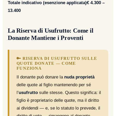
Totale indicativo (esenzione applicata)
€ 4.300 –
13.400
La Riserva di Usufrutto: Come il
Donante Mantiene i Proventi
🔑 RISERVA DI USUFRUTTO SULLE
QUOTE DONATE — COME
FUNZIONA
Il donante può donare la
nuda proprietà
delle quote al figlio mantenendo per sé
l’
usufrutto
sulle stesse. Questo significa: il
figlio è proprietario delle quote, ma il diritto
ai dividendi — e, se lo statuto lo prevede, il
diritto di voto — rimangono al donante-