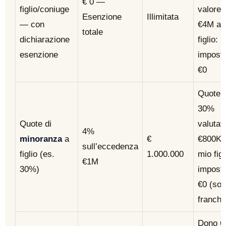
€ 0 —
figlio/coniuge
valore 
Esenzione
Illimitata
— con
€4M a 
totale
dichiarazione
figlio:
esenzione
impost
€0
Quote d
30%
Quote di
valutat
4%
minoranza
a
€
€800K 
sull’eccedenza
figlio (es.
1.000.000
mio figl
€1M
30%)
impost
€0 (sot
franchi
Dono 