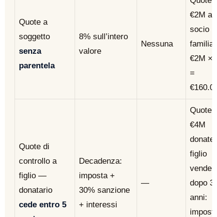
Quote
€2M a
Quote a
socio n
soggetto
8% sull’intero
Nessuna
familiar
senza
valore
€2M ×
parentela
=
€160.0
Quote
€4M
donate,
Quote di
figlio
controllo a
Decadenza:
vende
figlio —
imposta +
—
dopo 3
donatario
30% sanzione
anni:
cede entro 5
+ interessi
impost