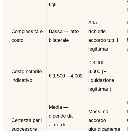
c
figli
de
Alta —
D
Complessità e
Bassa — atto
richiede
la
costo
bilaterale
accordo tutti i
fa
legittimari
s
€ 3.000 –
Costo notarile
8.000 (+
€ 1.500 – 4.000
indicativo
liquidazione
legittimari)
Pa
Media —
Massima —
fa
dipende da
Certezza per il
accordo
s
accordo
successore
giuridicamente
l’