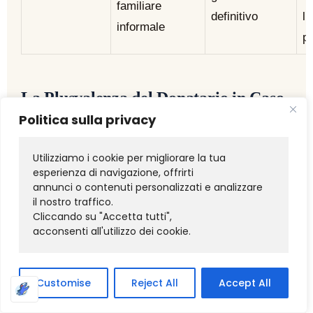
familiare
definitivo
l’
informale
pr
La Plusvalenza del Donatario in Caso
di Rivendita Futura
Politica sulla privacy
📊
Utilizziamo i cookie per migliorare la tua 
esperienza di navigazione, offrirti 
annunci o contenuti personalizzati e analizzare 
Cosa Succede se Mio Figlio Vende le
il nostro traffico. 
Cliccando su "Accetta tutti", 
Quote che Gli Ho Donato
acconsenti all'utilizzo dei cookie.
Il Costo Fiscalmente Riconosciuto al Donatario
Quando il figlio riceve le quote in donazione, ai fini
Customise
Reject All
Accept All
fiscali il suo
costo di acquisto
(costo fiscalmente