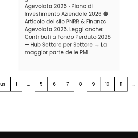
Agevolata 2026 › Piano di
Investimento Aziendale 2026 🟠
Articolo del silo PNRR & Finanza
Agevolata 2026. Leggi anche:
Contributi a Fondo Perduto 2026
— Hub Settore per Settore → La
maggior parte delle PMI
ous
1
…
5
6
7
8
9
10
11
…