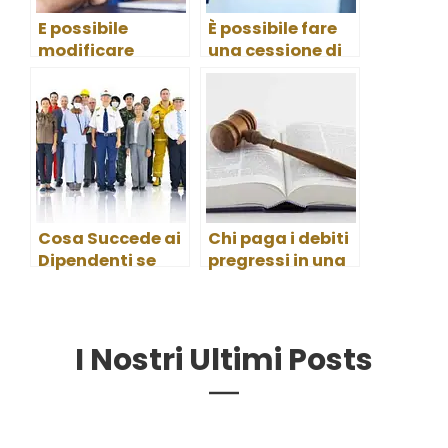
E possibile
È possibile fare
modificare
una cessione di
l’oggetto sociale
azienda senza
durante la
notaio?
cessione di una
azienda?
Cosa Succede ai
Chi paga i debiti
Dipendenti se
pregressi in una
l’Azienda Viene
cessione ramo
Venduta?
d’azienda?
I Nostri Ultimi Posts